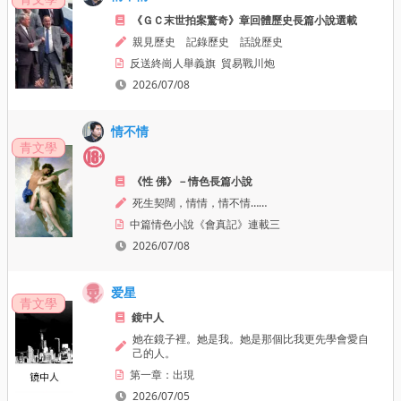
《ＧＣ末世拍案驚奇》章回體歷史長篇小說選載
親見歷史　記錄歷史　話說歷史
反送終崗人舉義旗  貿易戰川炮
2026/07/08
情不情
青文學
《性 佛》－情色長篇小說
死生契闊，情情，情不情……
中篇情色小說《會真記》連載三
2026/07/08
爱星
青文學
鏡中人
她在鏡子裡。她是我。她是那個比我更先學會愛自
己的人。
第一章：出現
2026/07/05