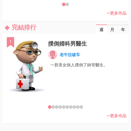
更多作品
完結排行
月
年
週
1
撲倒婦科男醫生
老牛拉破车
一群美女病人撲倒了帥哥醫生。
更多作品