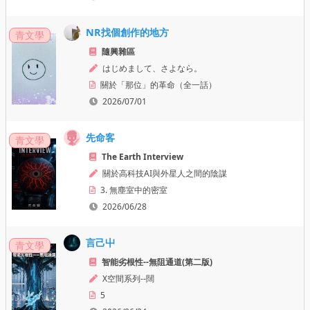
NR找個創作的地方
青文學
隨興雜區
はじめまして、さよなら。
關於「那位」的革命（全一話）
2026/07/01
先命客
青文學
The Earth Interview
關於高科技AI與外星人之間的陰謀
3. 無塵室中的密室
2026/06/28
言己屮
青文學
智能劣根性--無阻通道(第二版)
X空間系列--闊
5