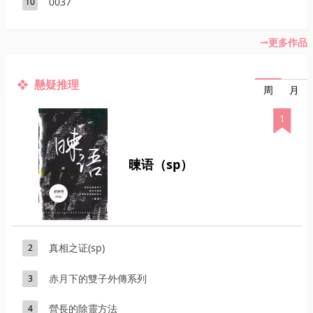
0037
10
更多作品
懸疑推理
月
周
1
暕语（sp）
真相之证(sp)
2
赤月下的雙子外傳系列
3
營長的除靈方法
4