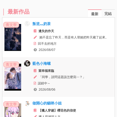
最新作品
完結
最新
叛逆灬奶茶
青文學
遺失的作天
 她不是忘了昨天，而是有人替她把昨天藏了起來。
回不去的地方
2026/08/07
藍色小海螺
青文學
當幸福來臨
「同學，請問這題該怎麼寫⋯？」
認錯中～
2026/08/06
做開心的貓咪小姐
青文學
【獵人穿越】櫻花色的信使
獵人穿越同人文