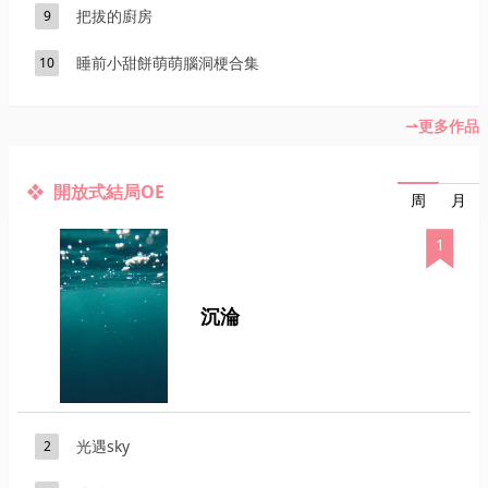
把拔的廚房
9
睡前小甜餅萌萌腦洞梗合集
10
更多作品
開放式結局OE
月
周
1
沉淪
光遇sky
2