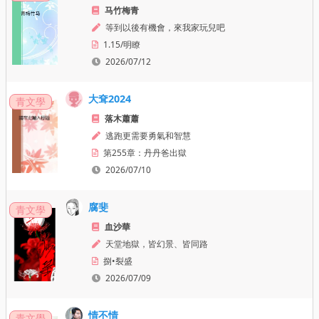
马竹梅青
等到以後有機會，來我家玩兒吧
1.15/明瞭
2026/07/12
大耷2024
青文學
落木蕭蕭
逃跑更需要勇氣和智慧
第255章：丹丹爸出獄
2026/07/10
腐斐
青文學
血沙華
天堂地獄，皆幻景、皆同路
捌•裂盛
2026/07/09
情不情
青文學