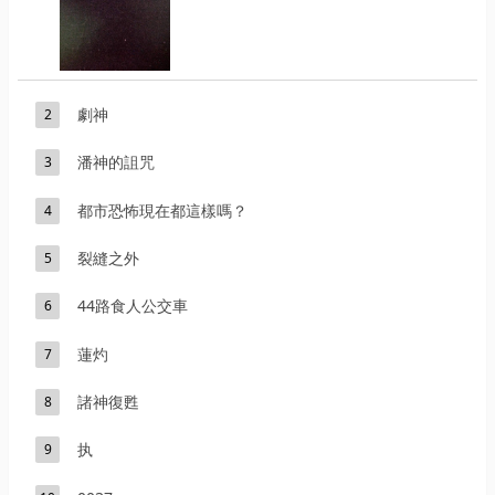
劇神
2
潘神的詛咒
3
都市恐怖現在都這樣嗎？
4
裂縫之外
5
44路食人公交車
6
蓮灼
7
諸神復甦
8
执
9