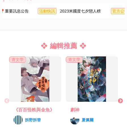
用小說來打動人心，

用小說來寫下回憶，

活動快訊
官方公告
訊息公告
︎︎︎ 2023米國度七夕戀人榜 ︎︎︎
用小說來撼動心靈，

用小說來一統江湖，

用小說來統治世界，

用小說來征服宇宙。
編輯推薦
青文學
青文學
《百百怪軼與金魚》
劇神
拆野拆替
夏佩爾