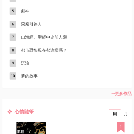
劇神
5
惡魔引路人
6
山海經、聖經中史前人類
7
都市恐怖現在都這樣嗎？
8
沉淪
9
夢的故事
10
更多作品
心情隨筆
月
周
1