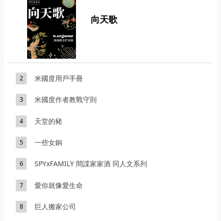
向天歌
米國度用戶手冊
2
米國度作者教戰守則
3
天堂的豬
4
一些女銅
5
SPYxFAMILY 間諜家家酒 同人文系列
6
愛你就像愛生命
7
巨人搬家公司
8