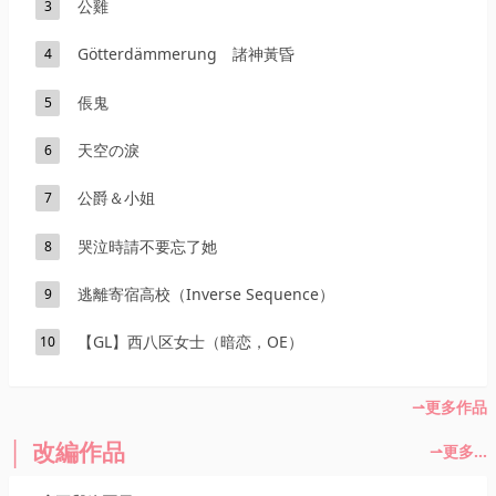
公雞
3
Götterdämmerung 諸神黃昏
4
倀鬼
5
天空の淚
6
公爵＆小姐
7
哭泣時請不要忘了她
8
逃離寄宿高校（Inverse Sequence）
9
【GL】西八区女士（暗恋，OE）
10
更多作品
改編作品
更多...