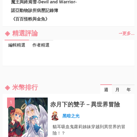
魔王與終焉雪-Devil and Warrior-
諾亞動物診所病歷記錄簿
《百百怪軼與金魚》
精選評論
更多...
作者精選
編輯精選
米幣排行
月
年
週
1
赤月下的雙子－異世界冒險
黑暗之光
貓耳吸血鬼蘿莉姊妹穿越到異世界的冒
險！？