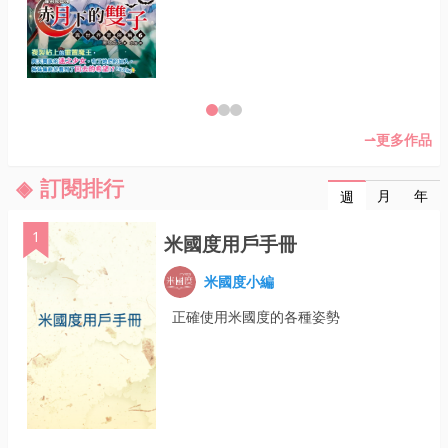
更多作品
訂閱排行
月
年
週
1
米國度用戶手冊
米國度小編
正確使用米國度的各種姿勢