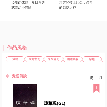
後攻(?)成群，夏日祭典
東方的莎士比亞，傳奇
式奇幻小冒險
的戲劇之神
作品風格
武林
東方玄幻
未來科幻
網遊系統
穿越
鬼怪傳說
月
周
1
瓊華現(GL)