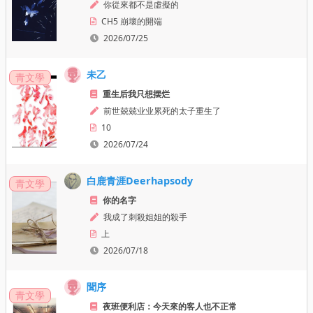
你從來都不是虛擬的
CH5 崩壞的開端
2026/07/25
未乙
青文學
重生后我只想摆烂
前世兢兢业业累死的太子重生了
10
2026/07/24
白鹿青涯Deerhapsody
青文學
你的名字
我成了刺殺姐姐的殺手
上
2026/07/18
聞序
青文學
夜班便利店：今天來的客人也不正常