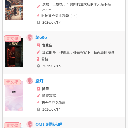
凌晨十二點後，不要問我這家店的客人是不是
人……
財神爺今天也沒錢（上）
2026/07/17
绮o0o
青文學
古董店
這裡的每一件古董，都在等它下一任死去的靈魂。
骨梳
2026/07/16
蔗灯
青文學
隨筆
隨便寫寫
我今年究竟幾歲
2026/07/14
OMI_刹那未醒
青文學