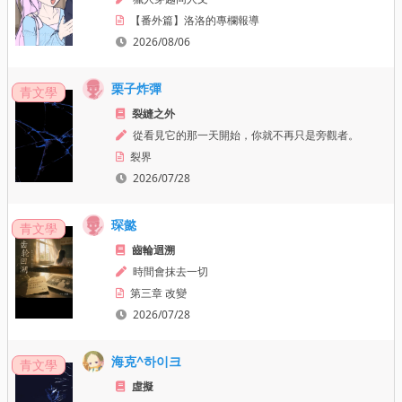
【番外篇】洛洛的專欄報導
2026/08/06
栗子炸彈
青文學
裂縫之外
從看見它的那一天開始，你就不再只是旁觀者。
裂界
2026/07/28
琛懿
青文學
齒輪迴溯
時間會抹去一切
第三章 改變
2026/07/28
海克^하이크
青文學
虛擬