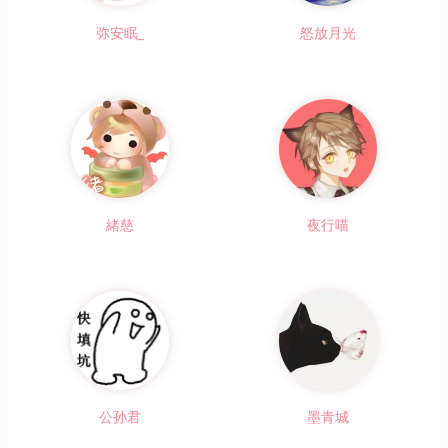
弥安眠_
怒放月光
緒慈
夜行喵
公孙君
墨青城