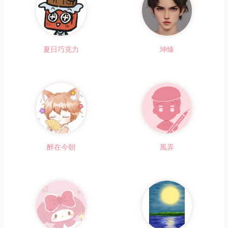
夏日巧克力
坤臻
醉在今朝
風弄