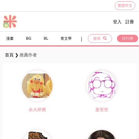
繁體中文
登入
註冊
|
漫畫
BG
BL
青文學
搜尋
排行榜
首頁
推薦作者
余火烬燃
曼安安